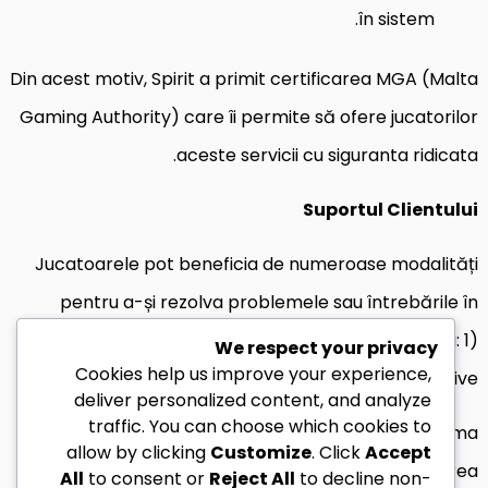
în sistem.
Din acest motiv, Spirit a primit certificarea MGA (Malta
Gaming Authority) care îi permite să ofere jucatorilor
aceste servicii cu siguranta ridicata.
Suportul Clientului
Jucatoarele pot beneficia de numeroase modalități
pentru a-și rezolva problemele sau întrebările în
legatură cu platforma, pe care aceastai le ofera: 1)
We respect your privacy
Cookies help us improve your experience,
Secția FAQ 2) Servicii de suport tehnic 3) Chat live.
deliver personalized content, and analyze
traffic. You can choose which cookies to
Prin intermediul acestor canale li se asigură o gama
allow by clicking
Customize
. Click
Accept
larga de informații care vor contribui la ameliorarea
All
to consent or
Reject All
to decline non-