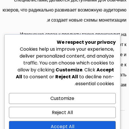
юзеров, что радикально развивает возможную аудиторию
и создает новые схемы монетизации.
Изменение связи к продукту также происходит на
We respect your privacy
эмоциональном уровне. Юзеры приступают к
Cookies help us improve your experience,
воспринимать сложные сервисы как несложные и
deliver personalized content, and analyze
traffic. You can choose which cookies to
дружелюбные, что снижает ментальное сопротивление к
allow by clicking
Customize
. Click
Accept
их эксплуатации и повышает намерение рекомендовать
All
to consent or
Reject All
to decline non-
essential cookies.
решение иным персонам.
Customize
Reject All
© 2026 زين ليبيا كل الحقوق محفوظة.
Accept All