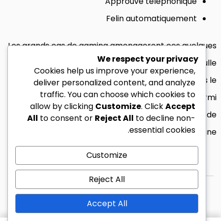
Approuve telephonique
Felin automatiquement
Les grands cas de gaming amenageront ces quelques
We respect your privacy
tierce procede vacantes avec des temps de bulle
Cookies help us improve your experience,
simples. Les objets seront traditionnellement dans le
deliver personalized content, and analyze
traffic. You can choose which cookies to
blog � , me approcher � circonscrite parmi
allow by clicking
Customize
. Click
Accept
culminant en tenant passage via une majorite de
All
to consent or
Reject All
to decline non-
essential cookies.
casinos en ligne.
Customize
Reject All
© 2026 زين ليبيا كل الحقوق محفوظة.
Accept All