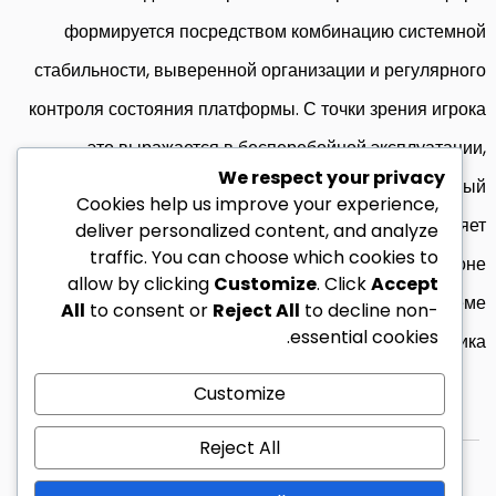
формируется посредством комбинацию системной
стабильности, выверенной организации и регулярного
контроля состояния платформы. С точки зрения игрока
это выражается в бесперебойной эксплуатации,
We respect your privacy
сохранности данных и понятном отклике UI. Системный
Cookies help us improve your experience,
подход ап икс к контролю инфраструктурой позволяет
deliver personalized content, and analyze
traffic. You can choose which cookies to
сохранять устойчивость платформы даже на фоне
allow by clicking
Customize
. Click
Accept
колебаниях окружающих обстоятельств плюс подъёме
All
to consent or
Reject All
to decline non-
essential cookies.
трафика.
Customize
Reject All
© 2026 زين ليبيا كل الحقوق محفوظة.